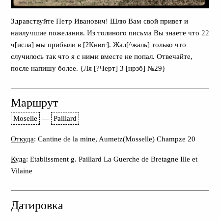
Здравствуйте Петр Иванович! Шлю Вам свой привет и
наилучшие пожелания. Из толиного письма Вы знаете что 22
ч[исла] мы прибыли в [?Кнют]. Жал[^жаль] только что
случилось так что я с ними вместе не попал. Отвечайте,
после напишу более. {Ля [?Черт] 3 [нрзб] №29}
Маршрут
Moselle
—
Paillard
Откуда
: Cantine de la mine, Aumetz(Mosselle) Champze 20
Куда
: Etablissment g. Paillard La Guerche de Bretagne Ille et
Vilaine
Датировка