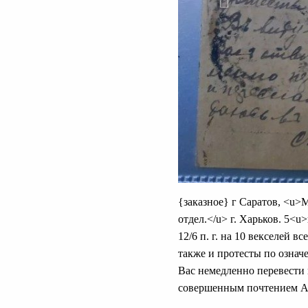
{заказное} г Саратов, <u>М
отдел.</u> г. Харьков. 5<
12/6 п. г. на 10 векселей в
также и протесты по означ
Вас немедленно перевести м
совершенным почтением А