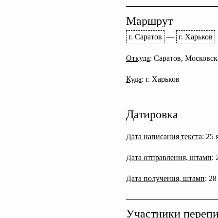
Маршрут
г. Саратов
—
г. Харьков
Откуда
: Саратов, Московска
Куда
: г. Харьков
Датировка
Дата написания текста
: 25
Дата отправления, штамп
:
Дата получения, штамп
: 2
Участники переп