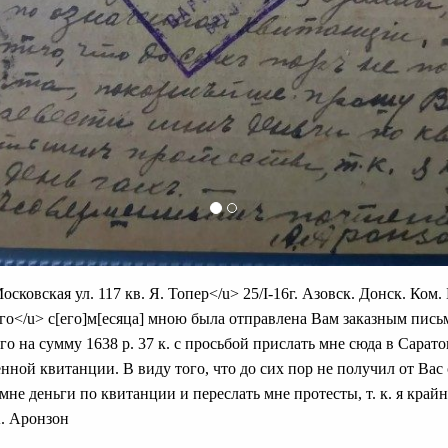
осковская ул. 117 кв. Я. Топер</u> 25/I-16г. Азовск. Донск. Ком
u>го</u> с[его]м[есяца] мною была отправлена Вам заказным пись
сего на сумму 1638 р. 37 к. с просьбой прислать мне сюда в Сарато
енной квитанции. В виду того, что до сих пор не получил от Ва
не деньги по квитанции и переслать мне протесты, т. к. я крайн
. Аронзон