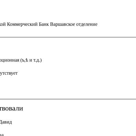
кой Коммерческий Банк Варшавское отделение
ционная (ъ,ѣ и т.д.)
сутствует
твовали
Давид
ва