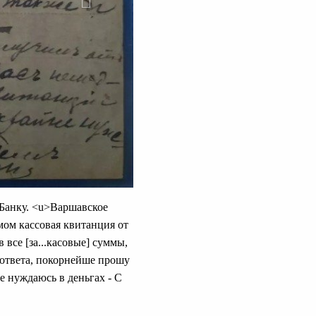
. Банку. <u>Варшавское
мом кассовая квитанция от
в все [за...касовые] суммы,
с ответа, покорнейше прошу
е нуждаюсь в деньгах - С