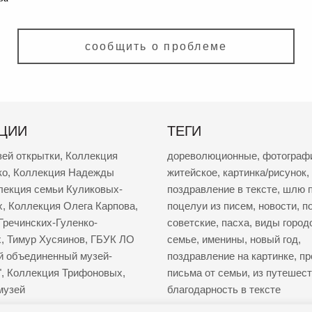
сообщить о проблеме
ЦИИ
ТЕГИ
зей открытки
,
Коллекция
дореволюционные
,
фотограф
ко
,
Коллекция Надежды
житейское
,
картинка/рисунок
,
лекция семьи Куликовых-
поздравление в тексте
,
шлю п
х
,
Коллекция Олега Карпова
,
поцелуи из писем
,
новости
,
п
Гречинских-Гуленко-
советские
,
пасха
,
виды город
х
,
Тимур Хусяинов
,
ГБУК ЛО
семье
,
именины
,
новый год
,
й объединенный музей-
поздравление на картинке
,
пр
"
,
Коллекция Трифоновых
,
письма от семьи
,
из путешес
музей
благодарность в тексте