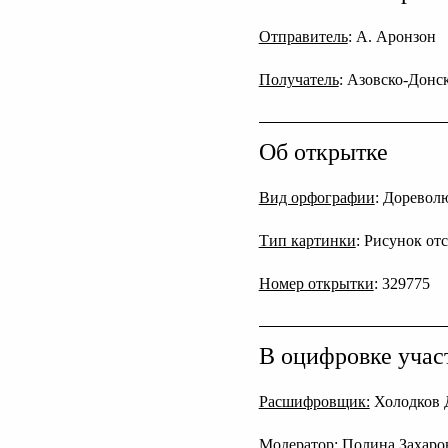
Отправитель
: А. Аронзон
Получатель
: Азовско-Донс
Об открытке
Вид орфографии
: Дореволю
Тип картинки
: Рисунок от
Номер открытки
: 329775
В оцифровке учас
Расшифровщик:
Холодков 
Модератор:
Полина Захаро