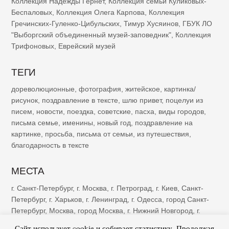
Коллекция Надежды Гернет
,
Коллекция семьи Куликовых-
Беспаловых
,
Коллекция Олега Карпова
,
Коллекция
Гречинских-Гуленко-Цибульских
,
Тимур Хусяинов
,
ГБУК ЛО
"Выборгский объединенный музей-заповедник"
,
Коллекция
Трифоновых
,
Еврейский музей
ТЕГИ
дореволюционные
,
фотография
,
житейское
,
картинка/
рисунок
,
поздравление в тексте
,
шлю привет
,
поцелуи из
писем
,
новости
,
поездка
,
советские
,
пасха
,
виды городов
,
письма семье
,
именины
,
новый год
,
поздравление на
картинке
,
просьба
,
письма от семьи
,
из путешествия
,
благодарность в тексте
МЕСТА
г. Санкт-Петербург
,
г. Москва
,
г. Петроград
,
г. Киев
,
Санкт-
Петербург
,
г. Харьков
,
г. Ленинград
,
г. Одесса
,
город Санкт-
Петербург
,
Москва
,
город Москва
,
г. Нижний Новгород
,
г.
Казань
,
г. Рига
,
Петроград
,
г. Ялта
,
г. Саратов
,
г. Самара
,
г.
Сайт использует cookie и собирает статистику. Продолжая