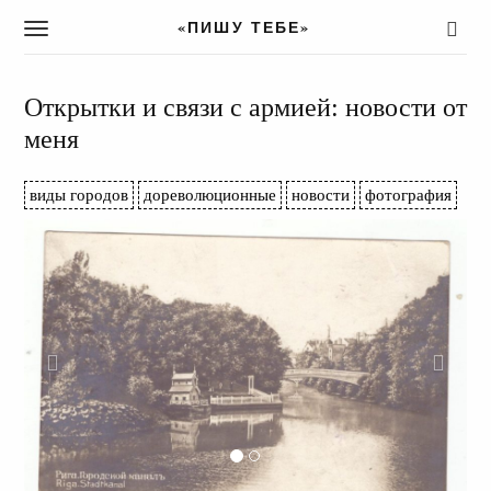
«ПИШУ ТЕБЕ»
T
o
g
g
Открытки и связи с армией: новости от
l
меня
e
n
a
виды городов
дореволюционные
новости
фотография
v
i
g
a
t
i
o
n