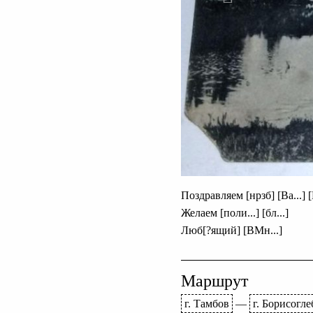
Поздравляем [нрзб] [Ва...]
Желаем [поли...] [бл...]
Люб[?ящий] [ВМн...]
Маршрут
г. Тамбов
—
г. Борисогле