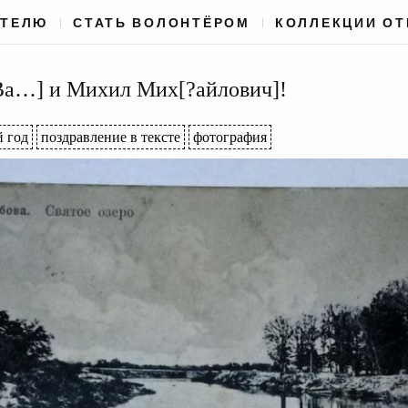
АТЕЛЮ
СТАТЬ ВОЛОНТЁРОМ
КОЛЛЕКЦИИ О
Ва…] и Михил Мих[?айлович]!
 год
поздравление в тексте
фотография