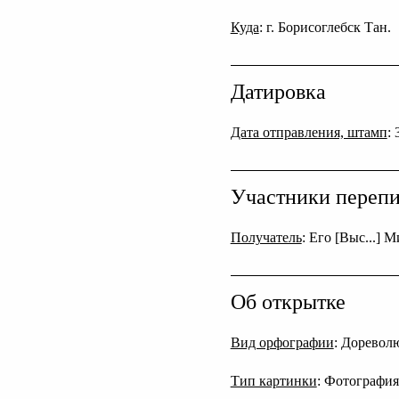
Куда
: г. Борисоглебск Тан.
Датировка
Дата отправления, штамп
:
Участники переп
Получатель
: Его [Выс...]
Об открытке
Вид орфографии
: Дореволю
Тип картинки
: Фотография