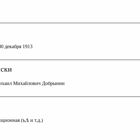
 30 декабря 1913
иски
 Михаил Михайлович Добрынин
ционная (ъ,ѣ и т.д.)