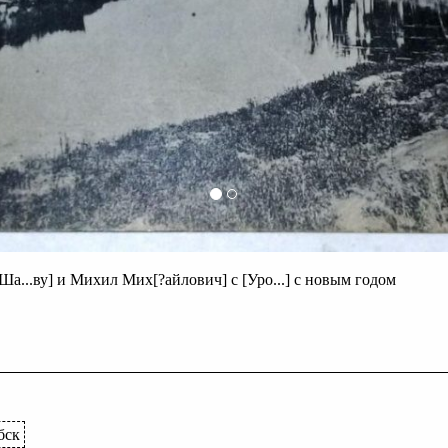
 [Ша...ву] и Михил Мих[?айлович] c [Уро...] с новым годом
бск