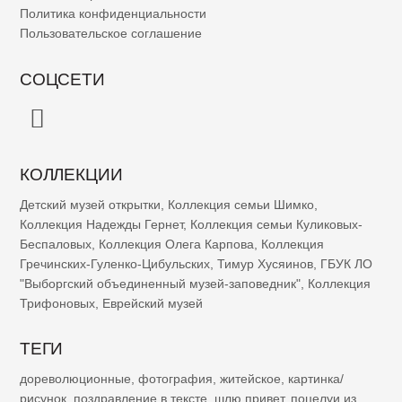
Политика конфиденциальности
Пользовательское соглашение
СОЦСЕТИ
КОЛЛЕКЦИИ
Детский музей открытки
,
Коллекция семьи Шимко
,
Коллекция Надежды Гернет
,
Коллекция семьи Куликовых-
Беспаловых
,
Коллекция Олега Карпова
,
Коллекция
Гречинских-Гуленко-Цибульских
,
Тимур Хусяинов
,
ГБУК ЛО
"Выборгский объединенный музей-заповедник"
,
Коллекция
Трифоновых
,
Еврейский музей
ТЕГИ
дореволюционные
,
фотография
,
житейское
,
картинка/
рисунок
,
поздравление в тексте
,
шлю привет
,
поцелуи из