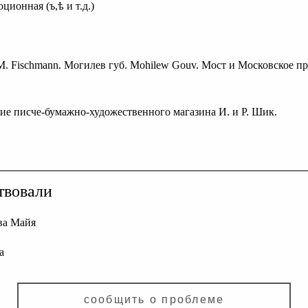
ционная (ъ,ѣ и т.д.)
 M. Fischmann. Могилев губ. Mohilew Gouv. Мост и Московское пред
ние писче-бумажно-художественного магазина И. и Р. Шик.
твовали
а Майя
а
сообщить о проблеме