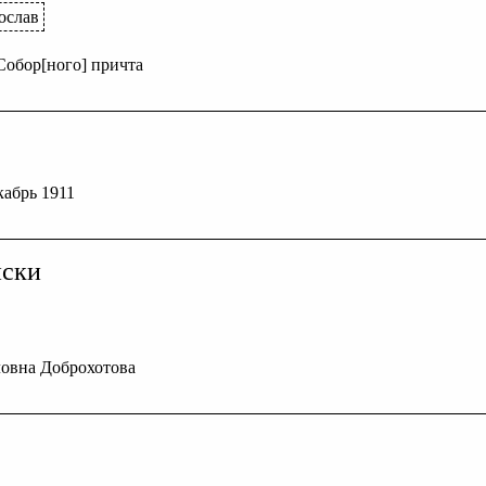
ослав
Собор[ного] причта
екабрь 1911
иски
овна Доброхотова