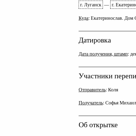
г. Луганск
—
г. Екатерин
Куда
: Екатеринослав. Дом 
Датировка
Дата получения, штамп
: д
Участники переп
Отправитель
: Коля
Получатель
: Софья Михаил
Об открытке