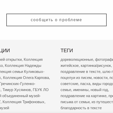
сообщить о проблеме
ЦИИ
ТЕГИ
зей открытки
,
Коллекция
дореволюционные
,
фотограф
ко
,
Коллекция Надежды
житейское
,
картинка/рисунок
,
лекция семьи Куликовых-
поздравление в тексте
,
шлю п
х
,
Коллекция Олега Карпова
,
поцелуи из писем
,
новости
,
п
Гречинских-Гуленко-
советские
,
пасха
,
виды город
х
,
Тимур Хусяинов
,
ГБУК ЛО
семье
,
именины
,
новый год
,
й объединенный музей-
поздравление на картинке
,
пр
"
,
Коллекция Трифоновых
,
письма от семьи
,
из путешес
музей
благодарность в тексте