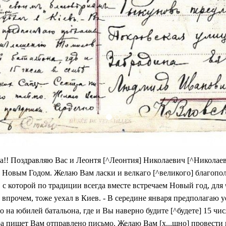
!! Поздравляю Вас и Леонтя [^Леонтия] Николаевич [^Николаев
Новым Годом. Желаю Вам ласки и велкаго [^великого] благопол
, с которой по традиции всегда вместе встречаем Новый год, для 
, впрочем, тоже уехал в Киев. - В середине января предполагаю 
на юбилей батальона, где и Вы наверно будите [^будете] 15 чи
стра пишет Вам отправлено письмо. Желаю Вам [х...шно] провести