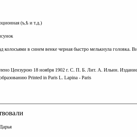
ционная (ъ,ѣ и т.д.)
исунок
ад колосьями в синем венке черная быстро мелькнула головка. В
олено Цензурою 18 ноября 1902 г. С. П. Б. Лит. А. Ильин. Издан
разованию Printed in Paris L. Lapina - Paris
твовали
Дарья