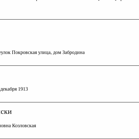
еулок Покровская улица, дом Забродина
6 декабря 1913
иски
овна Козловская