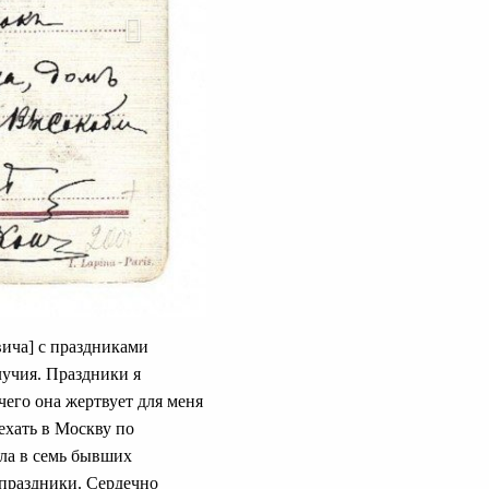
ича] с праздниками
учия. Праздники я
чего она жертвует для меня
уехать в Москву по
сла в семь бывших
 праздники. Сердечно