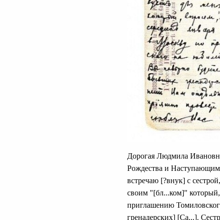
Дорогая Людмила Ивановна
Рождества и Наступающим 
встречаю [?внук] с сестрой
своим "[бл...ком]" который
приглашению Томиловского 
гренадерских] [Са...]. Се