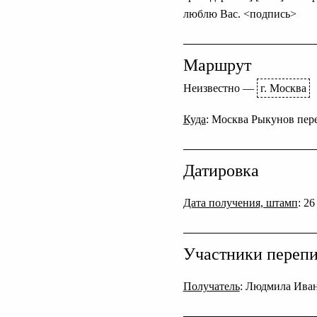
люблю Вас. <подпись>
Маршрут
Неизвестно
—
г. Москва
Куда
: Москва Рыкунов пер
Датировка
Дата получения, штамп
: 2
Участники переп
Получатель
: Людмила Иван