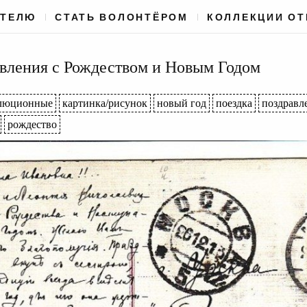
АТЕЛЮ
СТАТЬ ВОЛОНТЁРОМ
КОЛЛЕКЦИИ О
вления с Рождеством и Новым Годом
люционные
картинка/рисунок
новый год
поездка
поздравле
рождество