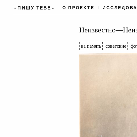
«ПИШУ ТЕБЕ»
О ПРОЕКТЕ
ИССЛЕДОВ
Неизвестно—Неизв
на память
советские
фо