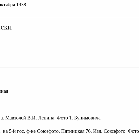
 октября 1938
иски
нная
ва. Мавзолей В.И. Ленина. Фото Т. Бунимовича
ч. на 5-й гос. ф-ке Союзфото, Пятницкая 76. Изд. Союзфото. Фото
.