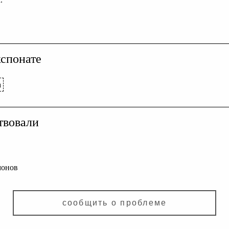
спонате
а
твовали
монов
сообщить о проблеме