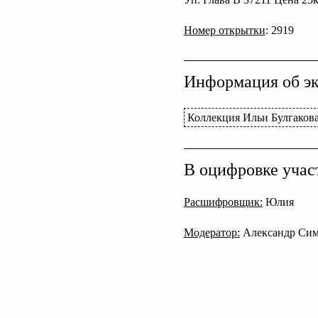
Номер открытки
: 2919
Информация об эк
Коллекция Ильи Булгаков
В оцифровке учас
Расшифровщик:
Юлия
Модератор:
Александр Си