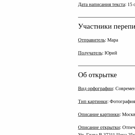
Дата написания текста
: 15
Участники переп
Отправитель
: Мара
Получатель
: Юрий
Об открытке
Вид орфографии
: Совреме
Тип картинки
: Фотография
Описание картинки
: Моск
Описание открытки
: Отпе
Уп. Глава В 37211 Цена 25к