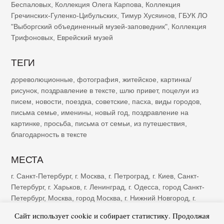
Беспаловых
,
Коллекция Олега Карпова
,
Коллекция
Гречинских-Гуленко-Цибульских
,
Тимур Хусяинов
,
ГБУК ЛО
"Выборгский объединенный музей-заповедник"
,
Коллекция
Трифоновых
,
Еврейский музей
ТЕГИ
дореволюционные
,
фотография
,
житейское
,
картинка/
рисунок
,
поздравление в тексте
,
шлю привет
,
поцелуи из
писем
,
новости
,
поездка
,
советские
,
пасха
,
виды городов
,
письма семье
,
именины
,
новый год
,
поздравление на
картинке
,
просьба
,
письма от семьи
,
из путешествия
,
благодарность в тексте
МЕСТА
г. Санкт-Петербург
,
г. Москва
,
г. Петроград
,
г. Киев
,
Санкт-
Петербург
,
г. Харьков
,
г. Ленинград
,
г. Одесса
,
город Санкт-
Петербург
,
Москва
,
город Москва
,
г. Нижний Новгород
,
г.
Казань
,
г. Рига
,
Петроград
,
г. Ялта
,
г. Саратов
,
г. Самара
,
г.
Сайт использует cookie и собирает статистику. Продолжая
Тифлис
,
г. Ростов-на-Дону