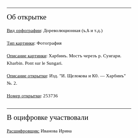
Об открытке
Вид орфографии
: Дореволюционная (ъ,ѣ и т.д.)
Тип картинки
: Фотография
Описание картинки
: Харбинъ. Мостъ черезъ р. Сунгари.
Kharbin. Pont sur le Sungari.
Описание открытки
: Изд. "И. Щелокова и К0. — Харбинъ"
№. 2.
Номер открытки
: 253736
В оцифровке участвовали
Расшифровщик:
Иванова Ирина