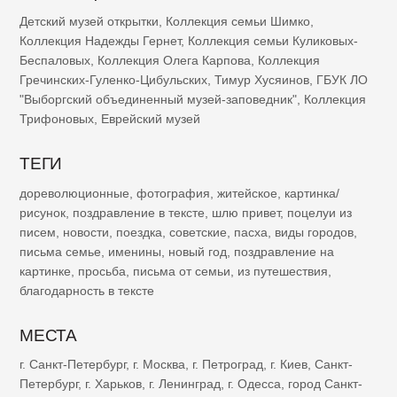
Детский музей открытки
,
Коллекция семьи Шимко
,
Коллекция Надежды Гернет
,
Коллекция семьи Куликовых-
Беспаловых
,
Коллекция Олега Карпова
,
Коллекция
Гречинских-Гуленко-Цибульских
,
Тимур Хусяинов
,
ГБУК ЛО
"Выборгский объединенный музей-заповедник"
,
Коллекция
Трифоновых
,
Еврейский музей
ТЕГИ
дореволюционные
,
фотография
,
житейское
,
картинка/
рисунок
,
поздравление в тексте
,
шлю привет
,
поцелуи из
писем
,
новости
,
поездка
,
советские
,
пасха
,
виды городов
,
письма семье
,
именины
,
новый год
,
поздравление на
картинке
,
просьба
,
письма от семьи
,
из путешествия
,
благодарность в тексте
МЕСТА
г. Санкт-Петербург
,
г. Москва
,
г. Петроград
,
г. Киев
,
Санкт-
Петербург
,
г. Харьков
,
г. Ленинград
,
г. Одесса
,
город Санкт-