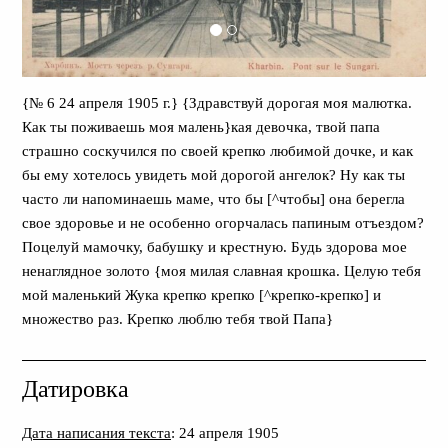
{№ 6 24 апреля 1905 г.} {Здравствуй дорогая моя малютка.
Как ты поживаешь моя малень}кая девочка, твой папа
страшно соскучился по своей крепко любимой дочке, и как
бы ему хотелось увидеть мой дорогой ангелок? Ну как ты
часто ли напоминаешь маме, что бы [^чтобы] она берегла
свое здоровье и не особенно огорчалась папиным отъездом?
Поцелуй мамочку, бабушку и крестную. Будь здорова мое
ненаглядное золото {моя милая славная крошка. Целую тебя
мой маленький Жука крепко крепко [^крепко-крепко] и
множество раз. Крепко люблю тебя твой Папа}
Датировка
Дата написания текста
: 24 апреля 1905