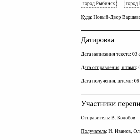
город Рыбинск
—
город
Куда
: Новый-Двор Варшавс
Датировка
Дата написания текста
: 03
Дата отправления, штамп
:
Дата получения, штамп
: 0
Участники переп
Отправитель
: В. Колобов
Получатель
: И. Иванов, О