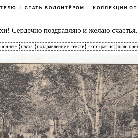
АТЕЛЮ
СТАТЬ ВОЛОНТЁРОМ
КОЛЛЕКЦИИ О
хи! Сердечно поздравляю и желаю счастья.
ционные
пасха
поздравление в тексте
фотография
шлю при