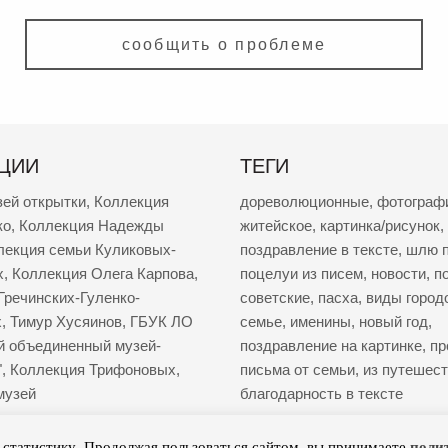
сообщить о проблеме
ЦИИ
ТЕГИ
зей открытки
,
Коллекция
дореволюционные
,
фотограф
ко
,
Коллекция Надежды
житейское
,
картинка/рисунок
,
лекция семьи Куликовых-
поздравление в тексте
,
шлю п
х
,
Коллекция Олега Карпова
,
поцелуи из писем
,
новости
,
п
Гречинских-Гуленко-
советские
,
пасха
,
виды город
х
,
Тимур Хусяинов
,
ГБУК ЛО
семье
,
именины
,
новый год
,
й объединенный музей-
поздравление на картинке
,
пр
"
,
Коллекция Трифоновых
,
письма от семьи
,
из путешес
музей
благодарность в тексте
поли
т статистику. Продолжая пользоваться сайтом, вы принимаете