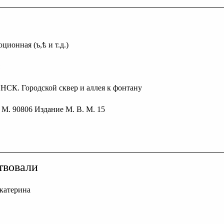
ционная (ъ,ѣ и т.д.)
НСК. Городской сквер и аллея к фонтану
. М. 90806 Издание М. В. М. 15
твовали
катерина