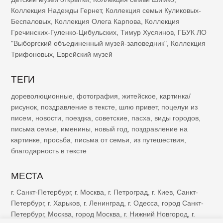
Коллекция Надежды Гернет
,
Коллекция семьи Куликовых-
Беспаловых
,
Коллекция Олега Карпова
,
Коллекция
Гречинских-Гуленко-Цибульских
,
Тимур Хусяинов
,
ГБУК ЛО
"Выборгский объединенный музей-заповедник"
,
Коллекция
Трифоновых
,
Еврейский музей
ТЕГИ
дореволюционные
,
фотография
,
житейское
,
картинка/
рисунок
,
поздравление в тексте
,
шлю привет
,
поцелуи из
писем
,
новости
,
поездка
,
советские
,
пасха
,
виды городов
,
письма семье
,
именины
,
новый год
,
поздравление на
картинке
,
просьба
,
письма от семьи
,
из путешествия
,
благодарность в тексте
МЕСТА
г. Санкт-Петербург
,
г. Москва
,
г. Петроград
,
г. Киев
,
Санкт-
Петербург
,
г. Харьков
,
г. Ленинград
,
г. Одесса
,
город Санкт-
Петербург
,
Москва
,
город Москва
,
г. Нижний Новгород
,
г.