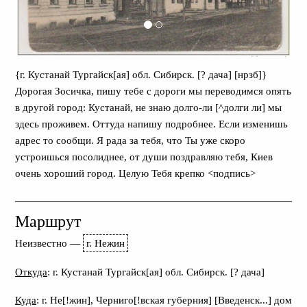
{г. Кустанай Тургайск[ая] обл. Сибирск. [? дача] [нрзб]}
Дорогая Зосичка, пишу тебе с дороги мы переводимся опять
в другой город: Кустанай, не знаю долго-ли [^долги ли] мы
здесь проживем. Оттуда напишу подробнее. Если изменишь
адрес то сообщи. Я рада за тебя, что Ты уже скоро
устроишься посолиднее, от души поздравляю тебя, Киев
очень хороший город. Целую Тебя крепко <подпись>
Маршрут
Неизвестно
—
г. Нежин
Откуда
: г. Кустанай Тургайск[ая] обл. Сибирск. [? дача]
Куда
: г. Не[!жин], Черниго[!вская губерния] [Введенск...] дом