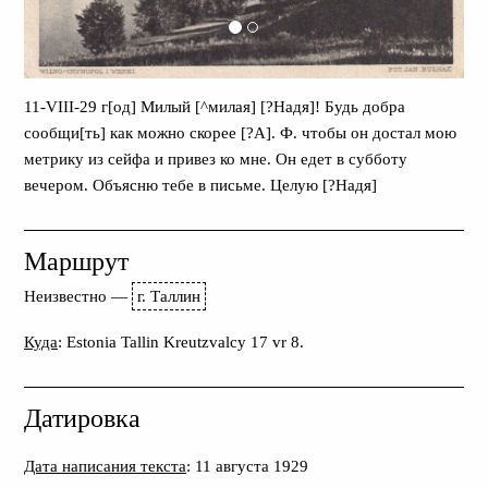
11-VIII-29 г[од] Милый [^милая] [?Надя]! Будь добра
сообщи[ть] как можно скорее [?А]. Ф. чтобы он достал мою
метрику из сейфа и привез ко мне. Он едет в субботу
вечером. Объясню тебе в письме. Целую [?Надя]
Маршрут
Неизвестно
—
г. Таллин
Куда
: Estonia Tallin Kreutzvalcy 17 vr 8.
Датировка
Дата написания текста
: 11 августа 1929