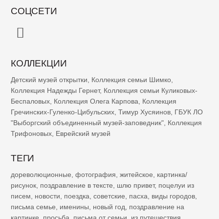
СОЦСЕТИ
КОЛЛЕКЦИИ
Детский музей открытки
,
Коллекция семьи Шимко
,
Коллекция Надежды Гернет
,
Коллекция семьи Куликовых-
Беспаловых
,
Коллекция Олега Карпова
,
Коллекция
Гречинских-Гуленко-Цибульских
,
Тимур Хусяинов
,
ГБУК ЛО
"Выборгский объединенный музей-заповедник"
,
Коллекция
Трифоновых
,
Еврейский музей
ТЕГИ
дореволюционные
,
фотография
,
житейское
,
картинка/
рисунок
,
поздравление в тексте
,
шлю привет
,
поцелуи из
писем
,
новости
,
поездка
,
советские
,
пасха
,
виды городов
,
письма семье
,
именины
,
новый год
,
поздравление на
картинке
,
просьба
,
письма от семьи
,
из путешествия
,