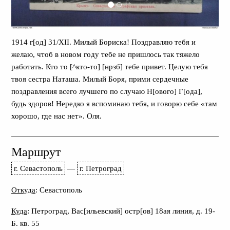
1914 г[од] 31/XII. Милый Бориска! Поздравляю тебя и
желаю, чтоб в новом году тебе не пришлось так тяжело
работать. Кто то [^кто-то] [нрзб] тебе привет. Целую тебя
твоя сестра Наташа. Милый Боря, прими сердечные
поздравления всего лучшего по случаю Н[ового] Г[ода],
будь здоров! Нередко я вспоминаю тебя, и говорю себе «там
хорошо, где нас нет». Оля.
Маршрут
г. Севастополь
—
г. Петроград
Откуда
: Севастополь
Куда
: Петроград, Вас[ильевский] остр[ов] 18ая линия, д. 19-
Б. кв. 55