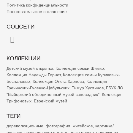
Политика конфиденциальности
Пользовательское соглашение
СОЦСЕТИ
КОЛЛЕКЦИИ
Детский музей открытки
,
Коллекция семьи Шимко
,
Коллекция Надежды Гернет
,
Коллекция семьи Куликовых-
Беспаловых
,
Коллекция Олега Карпова
,
Коллекция
Гречинских-Гуленко-Цибульских
,
Тимур Хусяинов
,
ГБУК ЛО
"Выборгский объединенный музей-заповедник"
,
Коллекция
Трифоновых
,
Еврейский музей
ТЕГИ
дореволюционные
,
фотография
,
житейское
,
картинка/
рисунок
,
поздравление в тексте
,
шлю привет
,
поцелуи из