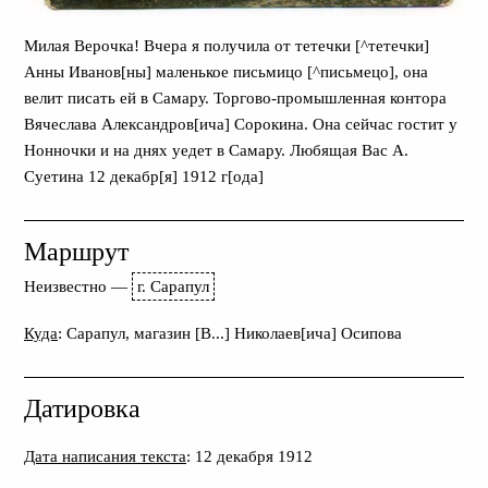
Милая Верочка! Вчера я получила от тетечки [^тетечки]
Анны Иванов[ны] маленькое письмицо [^письмецо], она
велит писать ей в Самару. Торгово-промышленная контора
Вячеслава Александров[ича] Сорокина. Она сейчас гостит у
Нонночки и на днях уедет в Самару. Любящая Вас А.
Суетина 12 декабр[я] 1912 г[ода]
Маршрут
Неизвестно
—
г. Сарапул
Куда
: Сарапул, магазин [В...] Николаев[ича] Осипова
Датировка
Дата написания текста
: 12 декабря 1912