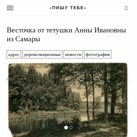
«ПИШУ ТЕБЕ»
T
o
g
g
Весточка от тетушки Анны Ивановны
l
из Самары
e
n
a
адрес
дореволюционные
новости
фотография
v
i
g
a
t
i
o
n