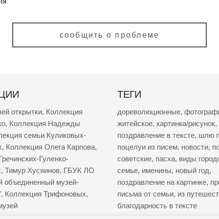
ия
сообщить о проблеме
ЦИИ
ТЕГИ
зей открытки
,
Коллекция
дореволюционные
,
фотограф
ко
,
Коллекция Надежды
житейское
,
картинка/рисунок
,
лекция семьи Куликовых-
поздравление в тексте
,
шлю п
х
,
Коллекция Олега Карпова
,
поцелуи из писем
,
новости
,
п
Гречинских-Гуленко-
советские
,
пасха
,
виды город
х
,
Тимур Хусяинов
,
ГБУК ЛО
семье
,
именины
,
новый год
,
й объединенный музей-
поздравление на картинке
,
пр
"
,
Коллекция Трифоновых
,
письма от семьи
,
из путешес
музей
благодарность в тексте