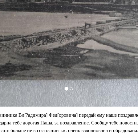
нинника Вл[?адимира] Фед[оровича] передай ему наше поздравл
дарна тебе дорогая Паша, за поздравление. Сообщу тебе новости
сать больше не в состоянии т.к. очень взволнована и обрадована.