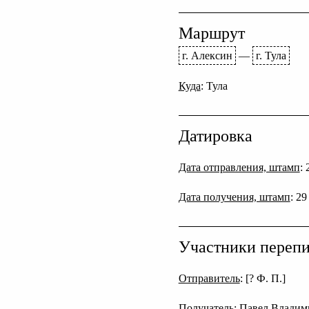
Маршрут
г. Алексин
—
г. Тула
Куда
: Тула
Датировка
Дата отправления, штамп
:
Дата получения, штамп
: 2
Участники переп
Отправитель
: [? Ф. П.]
Получатель
: Павел Влади