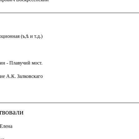
ционная (ъ,ѣ и т.д.)
ин - Плавучий мост.
ние А.К. Залковскаго
твовали
Елена