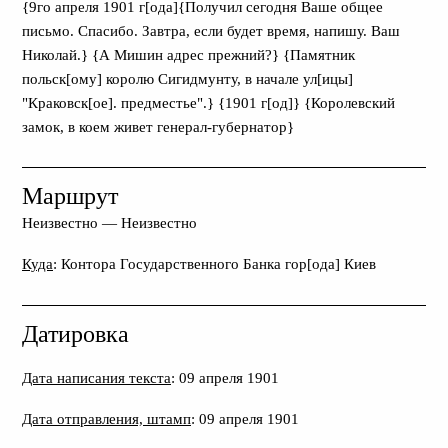
{9го апреля 1901 г[ода]{Получил сегодня Ваше общее
письмо. Спасибо. Завтра, если будет время, напишу. Ваш
Николай.} {А Мишин адрес прежний?} {Памятник
польск[ому] королю Сигидмунту, в начале ул[ицы]
"Краковск[ое]. предместье".} {1901 г[од]} {Королевский
замок, в коем живет генерал-губернатор}
Маршрут
Неизвестно
—
Неизвестно
Куда
: Контора Государственного Банка гор[ода] Киев
Датировка
Дата написания текста
: 09 апреля 1901
Дата отправления, штамп
: 09 апреля 1901