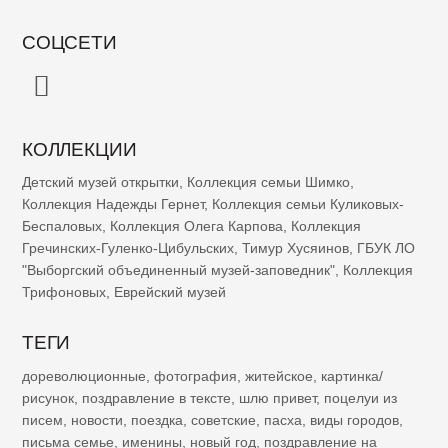
СОЦСЕТИ
КОЛЛЕКЦИИ
Детский музей открытки
,
Коллекция семьи Шимко
,
Коллекция Надежды Гернет
,
Коллекция семьи Куликовых-
Беспаловых
,
Коллекция Олега Карпова
,
Коллекция
Гречинских-Гуленко-Цибульских
,
Тимур Хусяинов
,
ГБУК ЛО
"Выборгский объединенный музей-заповедник"
,
Коллекция
Трифоновых
,
Еврейский музей
ТЕГИ
дореволюционные
,
фотография
,
житейское
,
картинка/
рисунок
,
поздравление в тексте
,
шлю привет
,
поцелуи из
писем
,
новости
,
поездка
,
советские
,
пасха
,
виды городов
,
письма семье
,
именины
,
новый год
,
поздравление на