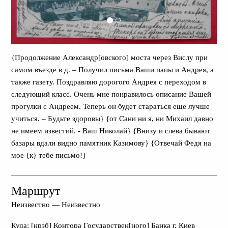
{Продолжение Александр[овского] моста через Вислу при
самом въезде в д. – Получил письма Ваши папы и Андрея, а
также газету. Поздравляю дорогого Андрея с переходом в
следующий класс. Очень мне понравилось описание Вашей
прогулки с Андреем. Теперь он будет стараться еще лучше
учиться. – Будьте здоровы} {от Сани ни я, ни Михаил давно
не имеем известий. - Ваш Николай} {Внизу и слева бывают
базары вдали видно памятник Казимову} {Отвечай Федя на
мое {к} тебе письмо!}
Маршрут
Неизвестно
—
Неизвестно
Куда
: [нрзб] Контора Государствен[ного] Банка г. Киев