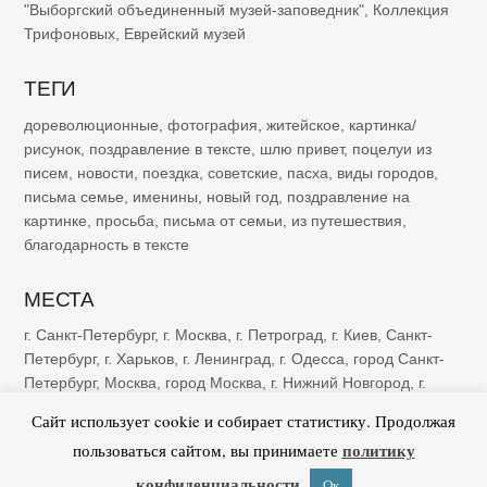
"Выборгский объединенный музей-заповедник"
,
Коллекция
Трифоновых
,
Еврейский музей
ТЕГИ
дореволюционные
,
фотография
,
житейское
,
картинка/
рисунок
,
поздравление в тексте
,
шлю привет
,
поцелуи из
писем
,
новости
,
поездка
,
советские
,
пасха
,
виды городов
,
письма семье
,
именины
,
новый год
,
поздравление на
картинке
,
просьба
,
письма от семьи
,
из путешествия
,
благодарность в тексте
МЕСТА
г. Санкт-Петербург
,
г. Москва
,
г. Петроград
,
г. Киев
,
Санкт-
Петербург
,
г. Харьков
,
г. Ленинград
,
г. Одесса
,
город Санкт-
Петербург
,
Москва
,
город Москва
,
г. Нижний Новгород
,
г.
Казань
,
г. Рига
,
Петроград
,
г. Ялта
,
г. Саратов
,
г. Самара
,
г.
Сайт использует cookie и собирает статистику. Продолжая
Тифлис
,
г. Ростов-на-Дону
политику
пользоваться сайтом, вы принимаете
конфиденциальности
Ок