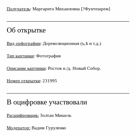
Получатель
: Маргарита Михаиловна [?Фунтешрем]
Об открытке
Вид орфографии
: Дореволюционная (ъ,ѣ и т.д.)
Тип картинки
: Фотография
Описание картинки
: Ростов н./д. Новый Собор.
Номер открытки
: 231995
В оцифровке участвовали
Расшифровщик:
Золтан Мишель
Модератор:
Вадим Гуруленко