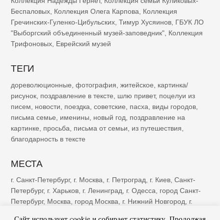
Коллекция Надежды Гернет
,
Коллекция семьи Куликовых-
Беспаловых
,
Коллекция Олега Карпова
,
Коллекция
Гречинских-Гуленко-Цибульских
,
Тимур Хусяинов
,
ГБУК ЛО
"Выборгский объединенный музей-заповедник"
,
Коллекция
Трифоновых
,
Еврейский музей
ТЕГИ
дореволюционные
,
фотография
,
житейское
,
картинка/
рисунок
,
поздравление в тексте
,
шлю привет
,
поцелуи из
писем
,
новости
,
поездка
,
советские
,
пасха
,
виды городов
,
письма семье
,
именины
,
новый год
,
поздравление на
картинке
,
просьба
,
письма от семьи
,
из путешествия
,
благодарность в тексте
МЕСТА
г. Санкт-Петербург
,
г. Москва
,
г. Петроград
,
г. Киев
,
Санкт-
Петербург
,
г. Харьков
,
г. Ленинград
,
г. Одесса
,
город Санкт-
Петербург
,
Москва
,
город Москва
,
г. Нижний Новгород
,
г.
Казань
,
г. Рига
,
Петроград
,
г. Ялта
,
г. Саратов
,
г. Самара
,
г.
Сайт использует cookie и собирает статистику. Продолжая