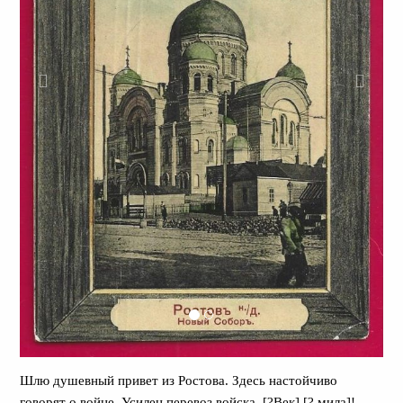
Шлю душевный привет из Ростова. Здесь настойчиво
говорят о войне. Усилен перевоз войска. [?Век] [? мила]!