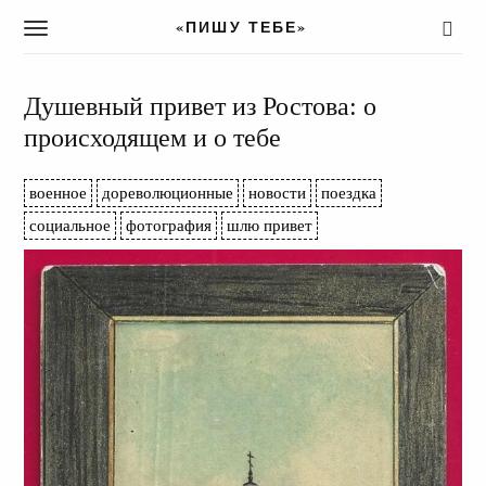
«ПИШУ ТЕБЕ»
T
o
g
g
Душевный привет из Ростова: о
l
происходящем и о тебе
e
n
a
военное
дореволюционные
новости
поездка
v
социальное
фотография
шлю привет
i
g
a
t
i
o
n