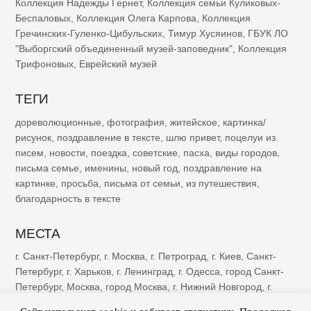
Коллекция Надежды Гернет
,
Коллекция семьи Куликовых-
Беспаловых
,
Коллекция Олега Карпова
,
Коллекция
Гречинских-Гуленко-Цибульских
,
Тимур Хусяинов
,
ГБУК ЛО
"Выборгский объединенный музей-заповедник"
,
Коллекция
Трифоновых
,
Еврейский музей
ТЕГИ
дореволюционные
,
фотография
,
житейское
,
картинка/
рисунок
,
поздравление в тексте
,
шлю привет
,
поцелуи из
писем
,
новости
,
поездка
,
советские
,
пасха
,
виды городов
,
письма семье
,
именины
,
новый год
,
поздравление на
картинке
,
просьба
,
письма от семьи
,
из путешествия
,
благодарность в тексте
МЕСТА
г. Санкт-Петербург
,
г. Москва
,
г. Петроград
,
г. Киев
,
Санкт-
Петербург
,
г. Харьков
,
г. Ленинград
,
г. Одесса
,
город Санкт-
Петербург
,
Москва
,
город Москва
,
г. Нижний Новгород
,
г.
Казань
,
г. Рига
,
Петроград
,
г. Ялта
,
г. Саратов
,
г. Самара
,
г.