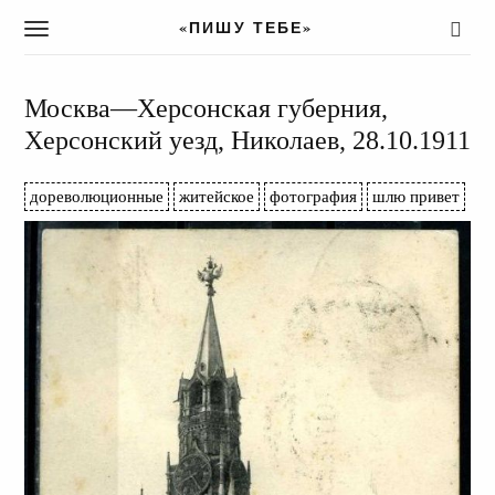
«ПИШУ ТЕБЕ»
T
o
g
g
Москва—Херсонская губерния,
l
Херсонский уезд, Николаев, 28.10.1911
e
n
a
дореволюционные
житейское
фотография
шлю привет
v
i
g
a
t
i
o
n