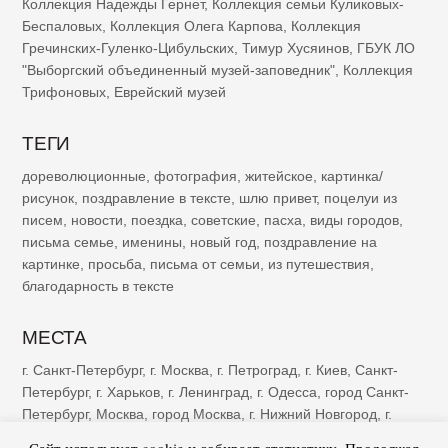
Коллекция Надежды Гернет
,
Коллекция семьи Куликовых-
Беспаловых
,
Коллекция Олега Карпова
,
Коллекция
Гречинских-Гуленко-Цибульских
,
Тимур Хусяинов
,
ГБУК ЛО
"Выборгский объединенный музей-заповедник"
,
Коллекция
Трифоновых
,
Еврейский музей
ТЕГИ
дореволюционные
,
фотография
,
житейское
,
картинка/
рисунок
,
поздравление в тексте
,
шлю привет
,
поцелуи из
писем
,
новости
,
поездка
,
советские
,
пасха
,
виды городов
,
письма семье
,
именины
,
новый год
,
поздравление на
картинке
,
просьба
,
письма от семьи
,
из путешествия
,
благодарность в тексте
МЕСТА
г. Санкт-Петербург
,
г. Москва
,
г. Петроград
,
г. Киев
,
Санкт-
Петербург
,
г. Харьков
,
г. Ленинград
,
г. Одесса
,
город Санкт-
Петербург
,
Москва
,
город Москва
,
г. Нижний Новгород
,
г.
Казань
,
г. Рига
,
Петроград
,
г. Ялта
,
г. Саратов
,
г. Самара
,
г.