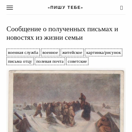
«ПИШУ ТЕБЕ»
T
o
g
g
Сообщение о полученных письмах и
l
новостях из жизни семьи
e
n
a
военная служба
военное
житейское
картинка/рисунок
v
письма отцу
полевая почта
советские
i
g
a
t
i
o
n