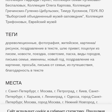
Беспаловых
,
Коллекция Олега Карпова
,
Коллекция
Гречинских-Гуленко-Цибульских
,
Тимур Хусяинов
,
ГБУК ЛО
"Выборгский объединенный музей-заповедник"
,
Коллекция
Трифоновых
,
Еврейский музей
ТЕГИ
дореволюционные
,
фотография
,
житейское
,
картинка/
рисунок
,
поздравление в тексте
,
шлю привет
,
поцелуи из
писем
,
новости
,
поездка
,
советские
,
пасха
,
виды городов
,
письма семье
,
именины
,
новый год
,
поздравление на
картинке
,
просьба
,
письма от семьи
,
из путешествия
,
благодарность в тексте
МЕСТА
г. Санкт-Петербург
,
г. Москва
,
г. Петроград
,
г. Киев
,
Санкт-
Петербург
,
г. Харьков
,
г. Ленинград
,
г. Одесса
,
город Санкт-
Петербург
,
Москва
,
город Москва
,
г. Нижний Новгород
,
г.
Казань
,
г. Рига
,
Петроград
,
г. Ялта
,
г. Саратов
,
г. Самара
,
г.
Сайт использует cookie и собирает статистику. Продолжая