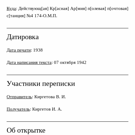
Куда
: Действующ[ая] Кр[асная] Ар[мия] п[олевая] п[очтовая]
с[танция] №4 174-О.М.П.
Датировка
Дата печати
: 1938
Дата написания текста
: 07 октября 1942
Участники переписки
Отправитель
: Киргетова В. И.
Получатель
: Киргетов И. А.
Об открытке