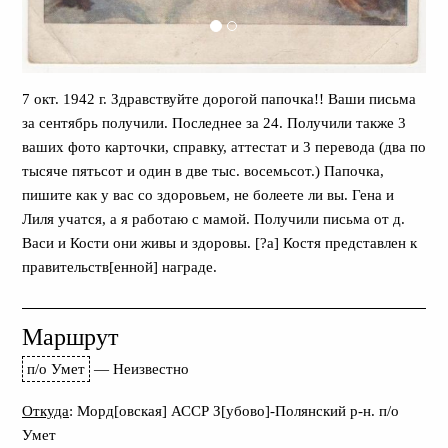
7 окт. 1942 г. Здравствуйте дорогой папочка!! Ваши письма
за сентябрь получили. Последнее за 24. Получили также 3
ваших фото карточки, справку, аттестат и 3 перевода (два по
тысяче пятьсот и один в две тыс. восемьсот.) Папочка,
пишите как у вас со здоровьем, не болеете ли вы. Гена и
Лиля учатся, а я работаю с мамой. Получили письма от д.
Васи и Кости они живы и здоровы. [?а] Костя представлен к
правительств[енной] награде.
Маршрут
п/о Умет
—
Неизвестно
Откуда
: Морд[овская] АССР З[убово]-Полянский р-н. п/о
Умет