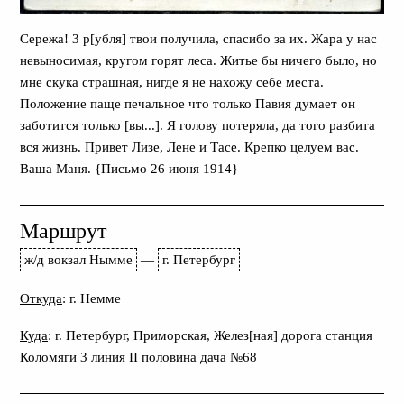
Сережа! 3 р[убля] твои получила, спасибо за их. Жара у нас
невыносимая, кругом горят леса. Житье бы ничего было, но
мне скука страшная, нигде я не нахожу себе места.
Положение паще печальное что только Павия думает он
заботится только [вы...]. Я голову потеряла, да того разбита
вся жизнь. Привет Лизе, Лене и Тасе. Крепко целуем вас.
Ваша Маня. {Письмо 26 июня 1914}
Маршрут
ж/д вокзал Нымме
—
г. Петербург
Откуда
: г. Немме
Куда
: г. Петербург, Приморская, Желез[ная] дорога станция
Коломяги 3 линия II половина дача №68