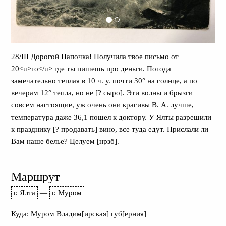
28/III Дорогой Папочка! Получила твое письмо от
20<u>го</u> где ты пишешь про деньги. Погода
замечательно теплая в 10 ч. у. почти 30° на солнце, а по
вечерам 12° тепла, но не [? сыро]. Эти волны и брызги
совсем настоящие, уж очень они красивы В. А. лучше,
температура даже 36,1 пошел к доктору. У Ялты разрешили
к празднику [? продавать] вино, все туда едут. Прислали ли
Вам наше белье? Целуем [нрзб].
Маршрут
г. Ялта
—
г. Муром
Куда
: Муром Владим[ирская] губ[ерния]