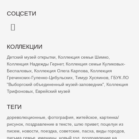
СОЦСЕТИ
КОЛЛЕКЦИИ
Детский музей открытки
,
Коллекция семьи Шимко
,
Коллекция Надежды Гернет
,
Коллекция семьи Куликовых-
Беспаловых
,
Коллекция Олега Карпова
,
Коллекция
Гречинских-Гуленко-Цибульских
,
Тимур Хусяинов
,
ГБУК ЛО
"Выборгский объединенный музей-заповедник"
,
Коллекция
Трифоновых
,
Еврейский музей
ТЕГИ
дореволюционные
,
фотография
,
житейское
,
картинка/
рисунок
,
поздравление в тексте
,
шлю привет
,
поцелуи из
писем
,
новости
,
поездка
,
советские
,
пасха
,
виды городов
,
письма семье
,
именины
,
новый год
,
поздравление на