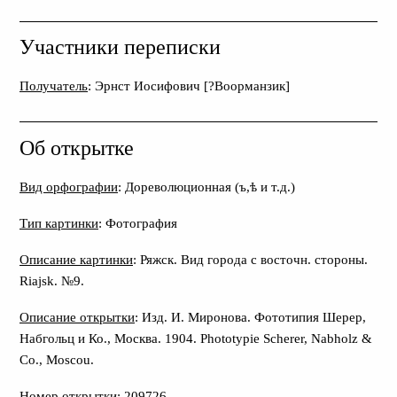
Участники переписки
Получатель
: Эрнст Иосифович [?Воорманзик]
Об открытке
Вид орфографии
: Дореволюционная (ъ,ѣ и т.д.)
Тип картинки
: Фотография
Описание картинки
: Ряжск. Вид города с восточн. стороны.
Riajsk. №9.
Описание открытки
: Изд. И. Миронова. Фототипия Шерер,
Набгольц и Ко., Москва. 1904. Phototypie Scherer, Nabholz &
Co., Moscou.
Номер открытки
: 209726