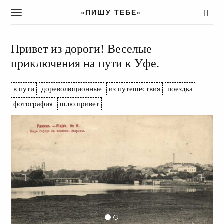
«ПИШУ ТЕБЕ»
T
o
g
g
Привет из дороги! Веселые
l
приключения на пути к Уфе.
e
n
a
в пути
дореволюционные
из путешествия
поездка
v
фотография
шлю привет
i
g
a
t
i
o
n