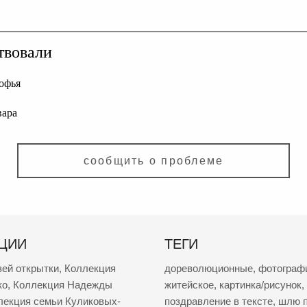
твовали
офья
вара
сообщить о проблеме
ЦИИ
ТЕГИ
зей открытки
,
Коллекция
дореволюционные
,
фотограф
ко
,
Коллекция Надежды
житейское
,
картинка/рисунок
,
лекция семьи Куликовых-
поздравление в тексте
,
шлю п