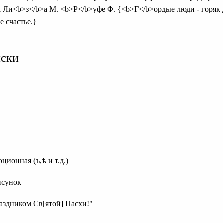
а Ли<b>з</b>а М. <b>Р</b>уфе Ф. {<b>Г</b>ордые люди - горяк 
 счастье.}
иски
ционная (ъ,ѣ и т.д.)
исунок
раздником Св[ятой] Пасхи!"