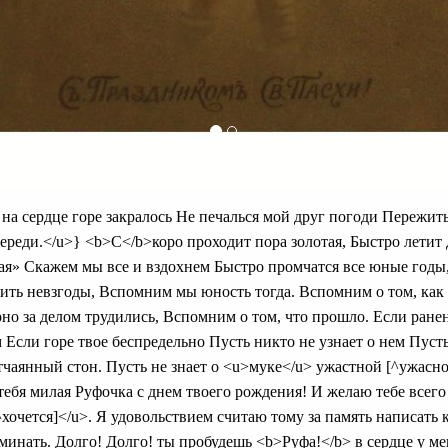
 на сердце горе закралось Не печалься мой друг погоди Пережит
ереди.</u>} <b>С</b>коро проходит пора золотая, Быстро летит 
я» Скажем мы все и вздохнем Быстро промчатся все юные годы, 
ить невзгоды, Вспомним мы юность тогда. Вспомним о том, как
рно за делом трудились, Вспомним о том, что прошло. Если ране
 Если горе твое беспредельно Пусть никто не узнает о нем Пуст
чаянный стон. Пусть не знает о <u>муке</u> ужастной [^ужасн
тебя милая Руфочка с днем твоего рождения! И желаю тебе всег
[^хочется]</u>. Я удовольствием считаю тому за память написать
минать. Долго! Долго! ты пробудешь <b>Руфа!</b> в сердце у ме