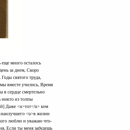
ь еще много осталось
день за днем, Скоро
Годы святого труда,
 мы вместе учились, Время
на в сердце смертельно
ь никто из толпы
ой] Даже <u>тот</u> кем
о наилучшего <u>в жизни
 кого люблю и уважаю что-
ня, Если ты меня забудешь