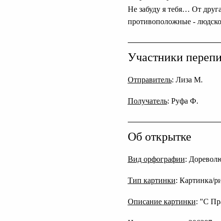
Не забуду я тебя… От друг
противоположные - людское
Участники переп
Отправитель
: Лиза М.
Получатель
: Руфа Ф.
Об открытке
Вид орфографии
: Дореволю
Тип картинки
: Картинка/р
Описание картинки
: "С П