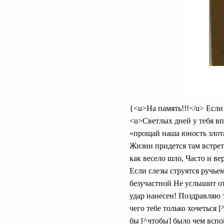
{<u>На память!!!</u> Если
<u>Светлых дней у тебя вп
«прощай наша юность злота
Жизни придется там встрет
как весело шло, Часто и ве
Если слезы струятся ручьем
безучастной Не услышит от
удар нанесен! Поздравляю 
чего тебе только хочеться 
бы [^чтобы] было чем вспо