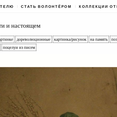
АТЕЛЮ
СТАТЬ ВОЛОНТЁРОМ
КОЛЛЕКЦИИ О
ти и настоящем
артинке
дореволюционные
картинка/рисунок
на память
поз
поцелуи из писем