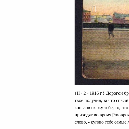
{II - 2 - 1916 г.} Дорогой
твое получил, за что спаси
коньков скажу тебе, то, что
приходят во время [^воврем
слово, - куплю тебе самые