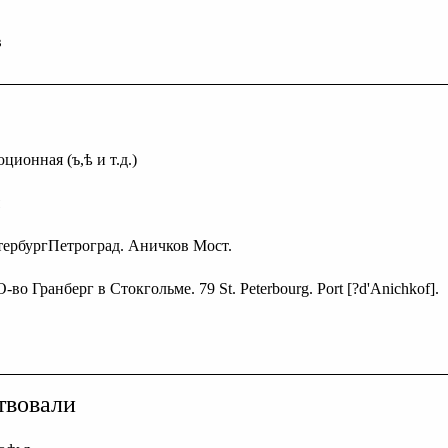
в
ционная (ъ,ѣ и т.д.)
етербургПетроград. Аничков Мост.
О-во Гранберг в Стокгольме. 79 St. Peterbourg. Port [?d'Anichkof].
твовали