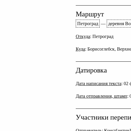
Маршрут
Петроград
—
деревня Во
Откуда
: Петроград
Куда
: Борисоглебск, Верхн
Датировка
Дата написания текста
: 02
Дата отправления, штамп
:
Участники переп
Отправитель
: Конст[антин]