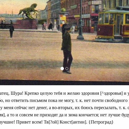
 братец, Шура! Крепко целую тебя и желаю здоровия [^здоровья] и
бо, но ответить письмом пока не могу, т. к. нет почти свободног
 у меня сейчас нет денег, а во-вторых, их боюсь пересылать, т. к
я], а то и совсем не приходят да и зима кончается; нет лучше буд
 лучшие! Привет всем! Тв[?ой] Конст[антин]. {Петроград}