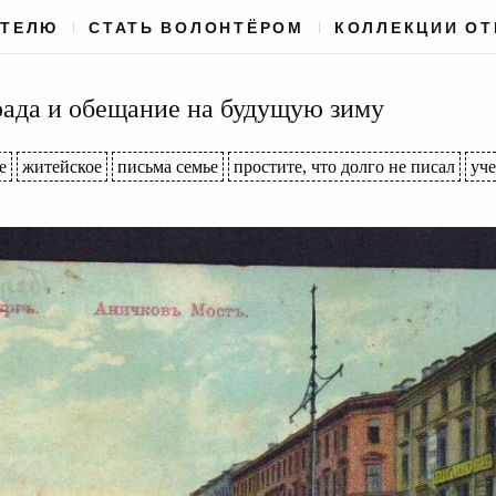
АТЕЛЮ
СТАТЬ ВОЛОНТЁРОМ
КОЛЛЕКЦИИ О
рада и обещание на будущую зиму
е
житейское
письма семье
простите, что долго не писал
уче