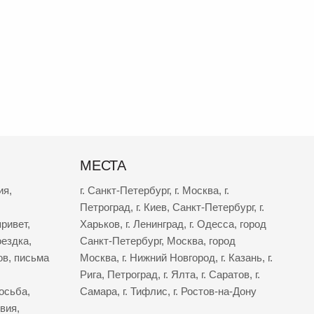
МЕСТА
ия
,
г. Санкт-Петербург
,
г. Москва
,
г.
Петроград
,
г. Киев
,
Санкт-Петербург
,
г.
ривет
,
Харьков
,
г. Ленинград
,
г. Одесса
,
город
оездка
,
Санкт-Петербург
,
Москва
,
город
ов
,
письма
Москва
,
г. Нижний Новгород
,
г. Казань
,
г.
Рига
,
Петроград
,
г. Ялта
,
г. Саратов
,
г.
осьба
,
Самара
,
г. Тифлис
,
г. Ростов-на-Дону
твия
,