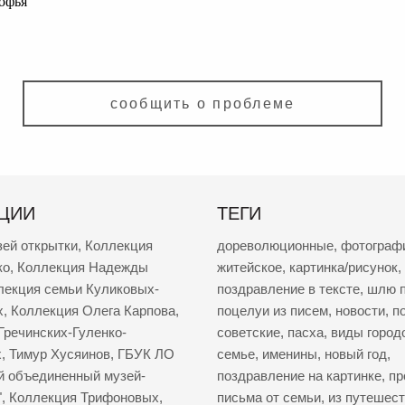
офья
сообщить о проблеме
ЦИИ
ТЕГИ
зей открытки
,
Коллекция
дореволюционные
,
фотограф
ко
,
Коллекция Надежды
житейское
,
картинка/рисунок
,
лекция семьи Куликовых-
поздравление в тексте
,
шлю п
х
,
Коллекция Олега Карпова
,
поцелуи из писем
,
новости
,
п
Гречинских-Гуленко-
советские
,
пасха
,
виды город
х
,
Тимур Хусяинов
,
ГБУК ЛО
семье
,
именины
,
новый год
,
й объединенный музей-
поздравление на картинке
,
пр
"
,
Коллекция Трифоновых
,
письма от семьи
,
из путешес