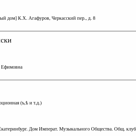
ый дом] К.Х. Агафуров, Черкасский пер., д. 8
иски
а Ефимовна
ционная (ъ,ѣ и т.д.)
г. Екатеринбург. Дом Императ. Музыкального Общества. Общ. клуб