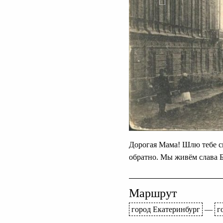
Дорогая Мама! Шлю тебе св
обратно. Мы живём слава 
Маршрут
город Екатеринбург
—
г