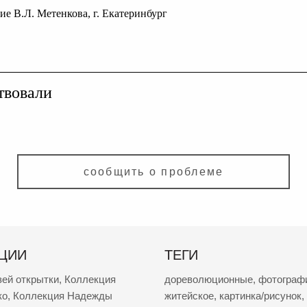
ие В.Л. Метенкова, г. Екатеринбург
твовали
сообщить о проблеме
ЦИИ
ТЕГИ
зей открытки
,
Коллекция
дореволюционные
,
фотограф
ко
,
Коллекция Надежды
житейское
,
картинка/рисунок
,