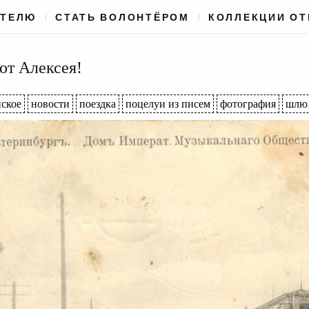
АТЕЛЮ
СТАТЬ ВОЛОНТЁРОМ
КОЛЛЕКЦИИ О
от Алексея!
ское
новости
поездка
поцелуи из писем
фотография
шлю 