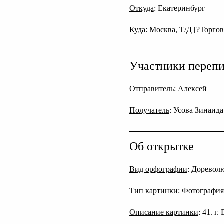
Откуда
: Екатеринбург
Куда
: Москва, Т/Д [?Торгов
Участники переп
Отправитель
: Алексей
Получатель
: Усова Зинаид
Об открытке
Вид орфографии
: Дореволю
Тип картинки
: Фотография
Описание картинки
: 41. 