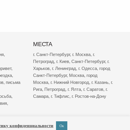
МЕСТА
ия
,
г. Санкт-Петербург
,
г. Москва
,
г.
Петроград
,
г. Киев
,
Санкт-Петербург
,
г.
ривет
,
Харьков
,
г. Ленинград
,
г. Одесса
,
город
оездка
,
Санкт-Петербург
,
Москва
,
город
ов
,
письма
Москва
,
г. Нижний Новгород
,
г. Казань
,
г.
Рига
,
Петроград
,
г. Ялта
,
г. Саратов
,
г.
осьба
,
Самара
,
г. Тифлис
,
г. Ростов-на-Дону
твия
,
тику конфиденциальности
Ок