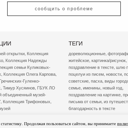
сообщить о проблеме
ЦИИ
ТЕГИ
зей открытки
,
Коллекция
дореволюционные
,
фотограф
ко
,
Коллекция Надежды
житейское
,
картинка/рисунок
,
лекция семьи Куликовых-
поздравление в тексте
,
шлю п
х
,
Коллекция Олега Карпова
,
поцелуи из писем
,
новости
,
п
Гречинских-Гуленко-
советские
,
пасха
,
виды город
х
,
Тимур Хусяинов
,
ГБУК ЛО
семье
,
именины
,
новый год
,
й объединенный музей-
поздравление на картинке
,
пр
"
,
Коллекция Трифоновых
,
письма от семьи
,
из путешес
музей
благодарность в тексте
поли
т статистику. Продолжая пользоваться сайтом, вы принимаете
© 2021–2026 «Пишу тебе»