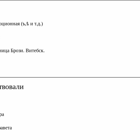
ционная (ъ,ѣ и т.д.)
ница Брози. Витебск.
твовали
ра
авета