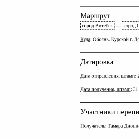
Маршрут
город Витебск
—
город 
Куда
: Обоянь, Курской г. 
Датировка
Дата отправления, штамп
:
Дата получения, штамп
: 31
Участники переп
Получатель
: Тамара Диони