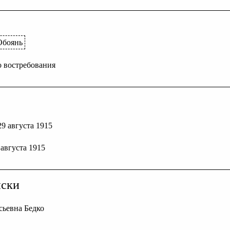
Обоянь
До востребования
 29 августа 1915
 августа 1915
иски
сьевна Бедко