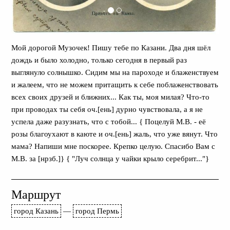
Мой дорогой Музочек! Пишу тебе по Казани. Два дня шёл
дождь и было холодно, только сегодня в первый раз
выглянуло солнышко. Сидим мы на пароходе и блаженствуем
и жалеем, что не можем притащить к себе поблаженствовать
всех своих друзей и ближних... Как ты, моя милая? Что-то
при проводах ты себя оч.[ень] дурно чувствовала, а я не
успела даже разузнать, что с тобой... { Поцелуй М.В. - её
розы благоухают в каюте и оч.[ень] жаль, что уже вянут. Что
мама? Напиши мне поскорее. Крепко целую. Спасибо Вам с
М.В. за [нрзб.]} { "Луч солнца у чайки крыло серебрит..."}
Маршрут
город Казань
—
город Пермь