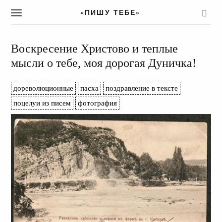
«ПИШУ ТЕБЕ»
T
o
g
g
Воскресение Христово и теплые
l
мысли о тебе, моя дорогая Дуничка!
e
n
a
дореволюционные
пасха
поздравление в тексте
v
поцелуи из писем
фотография
i
g
a
t
i
o
n