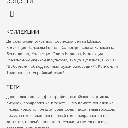
СОЦСЕТИ
КОЛЛЕКЦИИ
Детский музей открытки
,
Коллекция семьи Шимко
,
Коллекция Надежды Гернет
,
Коллекция семьи Куликовых-
Беспаловых
,
Коллекция Олега Карпова
,
Коллекция
Гречинских-Гуленко-Цибульских
,
Тимур Хусяинов
,
ГБУК ЛО
"Выборгский объединенный музей-заповедник"
,
Коллекция
Трифоновых
,
Еврейский музей
ТЕГИ
дореволюционные
,
фотография
,
житейское
,
картинка/
рисунок
,
поздравление в тексте
,
шлю привет
,
поцелуи из
писем
,
новости
,
поездка
,
советские
,
пасха
,
виды городов
,
письма семье
,
именины
,
новый год
,
поздравление на
картинке
,
просьба
,
письма от семьи
,
из путешествия
,
благодарность в тексте