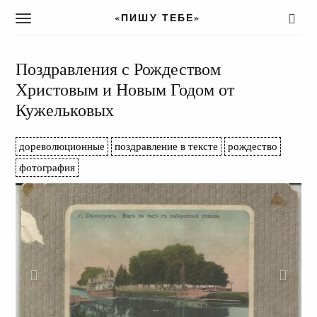
«ПИШУ ТЕБЕ»
T
o
g
g
Поздравления с Рождеством
l
Христовым и Новым Годом от
e
Кужельковых
n
a
v
дореволюционные
поздравление в тексте
рождество
i
фотография
g
a
t
i
o
n