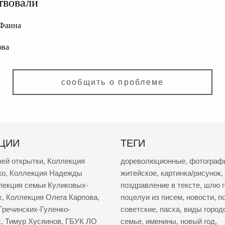
твовали
Фаина
ова
сообщить о проблеме
ЦИИ
ТЕГИ
зей открытки
,
Коллекция
дореволюционные
,
фотограф
ко
,
Коллекция Надежды
житейское
,
картинка/рисунок
,
лекция семьи Куликовых-
поздравление в тексте
,
шлю п
х
,
Коллекция Олега Карпова
,
поцелуи из писем
,
новости
,
п
Гречинских-Гуленко-
советские
,
пасха
,
виды город
х
,
Тимур Хусяинов
,
ГБУК ЛО
семье
,
именины
,
новый год
,