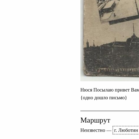
Нюся Посылаю привет Вам 
{одно дошло письмо}
Маршрут
Неизвестно
—
г. Люботин