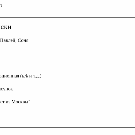
д.
иски
 Павлей, Соня
ционная (ъ,ѣ и т.д.)
исунок
вет из Москвы"