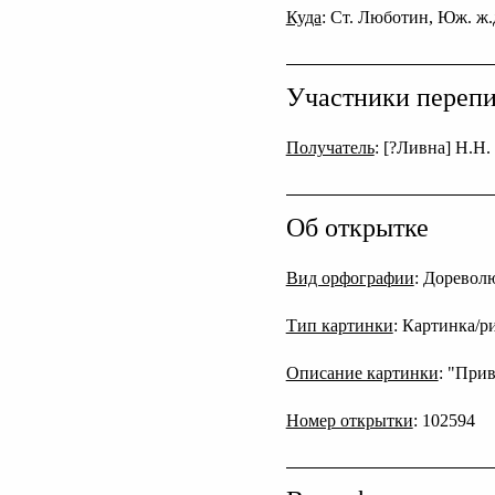
Куда
: Cт. Люботин, Юж. ж.
Участники переп
Получатель
: [?Ливна] Н.Н.
Об открытке
Вид орфографии
: Дореволю
Тип картинки
: Картинка/р
Описание картинки
: "При
Номер открытки
: 102594