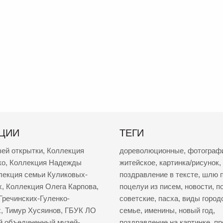
ЦИИ
ТЕГИ
зей открытки
,
Коллекция
дореволюционные
,
фотограф
ко
,
Коллекция Надежды
житейское
,
картинка/рисунок
,
лекция семьи Куликовых-
поздравление в тексте
,
шлю п
х
,
Коллекция Олега Карпова
,
поцелуи из писем
,
новости
,
п
Гречинских-Гуленко-
советские
,
пасха
,
виды город
х
,
Тимур Хусяинов
,
ГБУК ЛО
семье
,
именины
,
новый год
,
й объединенный музей-
поздравление на картинке
,
пр