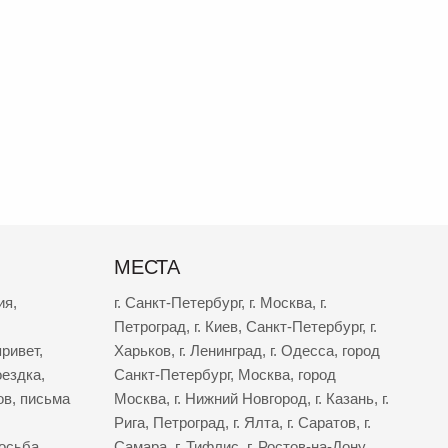
МЕСТА
ия
,
г. Санкт-Петербург
,
г. Москва
,
г.
Петроград
,
г. Киев
,
Санкт-Петербург
,
г.
ривет
,
Харьков
,
г. Ленинград
,
г. Одесса
,
город
оездка
,
Санкт-Петербург
,
Москва
,
город
ов
,
письма
Москва
,
г. Нижний Новгород
,
г. Казань
,
г.
Рига
,
Петроград
,
г. Ялта
,
г. Саратов
,
г.
осьба
,
Самара
,
г. Тифлис
,
г. Ростов-на-Дону