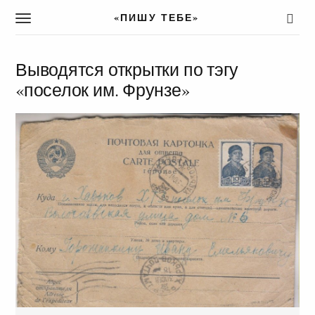
«ПИШУ ТЕБЕ»
T
o
g
g
Выводятся открытки по тэгу
l
«поселок им. Фрунзе»
e
n
a
v
i
g
a
t
i
o
n