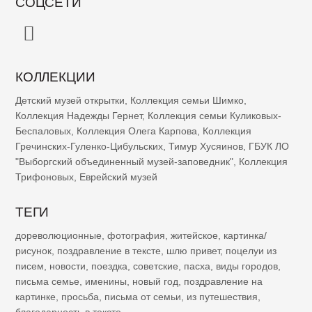
СОЦСЕТИ
КОЛЛЕКЦИИ
Детский музей открытки
,
Коллекция семьи Шимко
,
Коллекция Надежды Гернет
,
Коллекция семьи Куликовых-
Беспаловых
,
Коллекция Олега Карпова
,
Коллекция
Гречинских-Гуленко-Цибульских
,
Тимур Хусяинов
,
ГБУК ЛО
"Выборгский объединенный музей-заповедник"
,
Коллекция
Трифоновых
,
Еврейский музей
ТЕГИ
дореволюционные
,
фотография
,
житейское
,
картинка/
рисунок
,
поздравление в тексте
,
шлю привет
,
поцелуи из
писем
,
новости
,
поездка
,
советские
,
пасха
,
виды городов
,
письма семье
,
именины
,
новый год
,
поздравление на
картинке
,
просьба
,
письма от семьи
,
из путешествия
,
благодарность в тексте