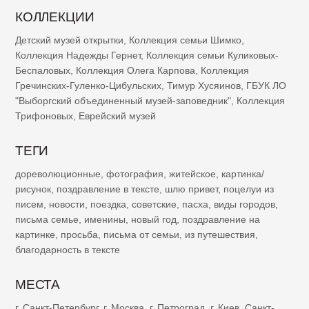
КОЛЛЕКЦИИ
Детский музей открытки
,
Коллекция семьи Шимко
,
Коллекция Надежды Гернет
,
Коллекция семьи Куликовых-
Беспаловых
,
Коллекция Олега Карпова
,
Коллекция
Гречинских-Гуленко-Цибульских
,
Тимур Хусяинов
,
ГБУК ЛО
"Выборгский объединенный музей-заповедник"
,
Коллекция
Трифоновых
,
Еврейский музей
ТЕГИ
дореволюционные
,
фотография
,
житейское
,
картинка/
рисунок
,
поздравление в тексте
,
шлю привет
,
поцелуи из
писем
,
новости
,
поездка
,
советские
,
пасха
,
виды городов
,
письма семье
,
именины
,
новый год
,
поздравление на
картинке
,
просьба
,
письма от семьи
,
из путешествия
,
благодарность в тексте
МЕСТА
г. Санкт-Петербург
,
г. Москва
,
г. Петроград
,
г. Киев
,
Санкт-