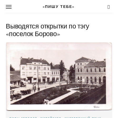
«ПИШУ ТЕБЕ»
T
o
g
g
Выводятся открытки по тэгу
l
«поселок Борово»
e
n
a
v
i
g
a
t
i
o
n