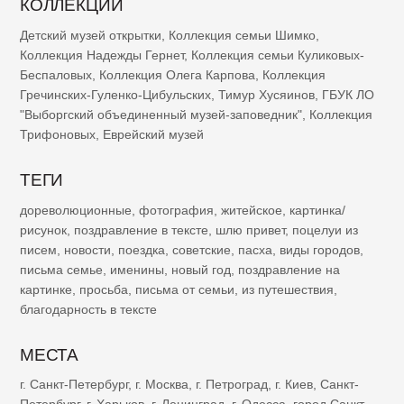
КОЛЛЕКЦИИ
Детский музей открытки
,
Коллекция семьи Шимко
,
Коллекция Надежды Гернет
,
Коллекция семьи Куликовых-
Беспаловых
,
Коллекция Олега Карпова
,
Коллекция
Гречинских-Гуленко-Цибульских
,
Тимур Хусяинов
,
ГБУК ЛО
"Выборгский объединенный музей-заповедник"
,
Коллекция
Трифоновых
,
Еврейский музей
ТЕГИ
дореволюционные
,
фотография
,
житейское
,
картинка/
рисунок
,
поздравление в тексте
,
шлю привет
,
поцелуи из
писем
,
новости
,
поездка
,
советские
,
пасха
,
виды городов
,
письма семье
,
именины
,
новый год
,
поздравление на
картинке
,
просьба
,
письма от семьи
,
из путешествия
,
благодарность в тексте
МЕСТА
г. Санкт-Петербург
,
г. Москва
,
г. Петроград
,
г. Киев
,
Санкт-