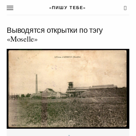
«ПИШУ ТЕБЕ»
T
o
g
g
Выводятся открытки по тэгу
l
«Moselle»
e
n
a
v
i
g
a
t
i
o
n