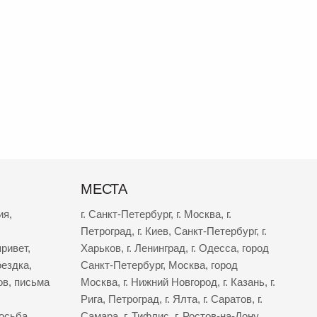
МЕСТА
ия
,
г. Санкт-Петербург
,
г. Москва
,
г.
Петроград
,
г. Киев
,
Санкт-Петербург
,
г.
ривет
,
Харьков
,
г. Ленинград
,
г. Одесса
,
город
оездка
,
Санкт-Петербург
,
Москва
,
город
ов
,
письма
Москва
,
г. Нижний Новгород
,
г. Казань
,
г.
Рига
,
Петроград
,
г. Ялта
,
г. Саратов
,
г.
осьба
,
Самара
,
г. Тифлис
,
г. Ростов-на-Дону