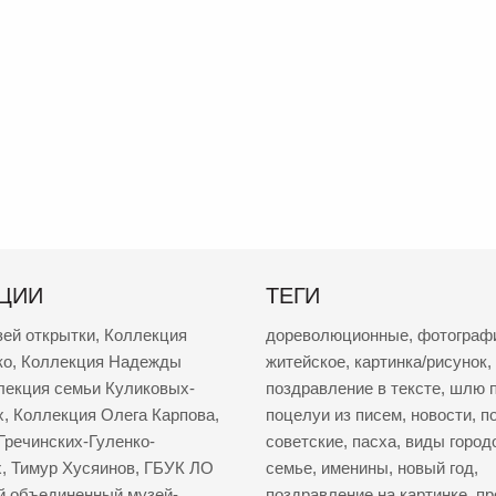
ЦИИ
ТЕГИ
зей открытки
,
Коллекция
дореволюционные
,
фотограф
ко
,
Коллекция Надежды
житейское
,
картинка/рисунок
,
лекция семьи Куликовых-
поздравление в тексте
,
шлю п
х
,
Коллекция Олега Карпова
,
поцелуи из писем
,
новости
,
п
Гречинских-Гуленко-
советские
,
пасха
,
виды город
х
,
Тимур Хусяинов
,
ГБУК ЛО
семье
,
именины
,
новый год
,
й объединенный музей-
поздравление на картинке
,
пр